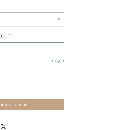
tée
*
0/500
outer au panier