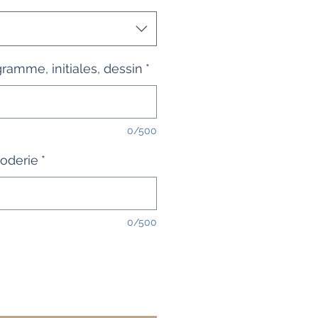
amme, initiales, dessin
*
0/500
roderie
*
0/500