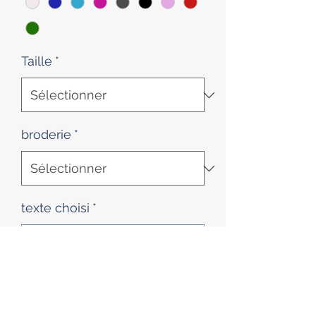
Taille
*
broderie
*
texte choisi
*
0/500
Quantité
*