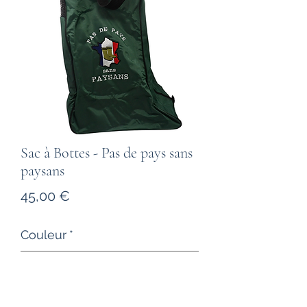
Sac à Bottes - Pas de pays sans
paysans
Prix
45,00 €
Couleur
*
Quantité
*