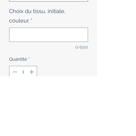
Choix du tissu, initiale,
couleur.
*
0/500
Quantité
*
Ajouter au panier
Ces sacs sont des sacs de "deuxième
chance" : suite à une erreur de
broderie, de couleur ou de tissu, ces
sacs n'ont pas pu parvenir à leur
destinataire.