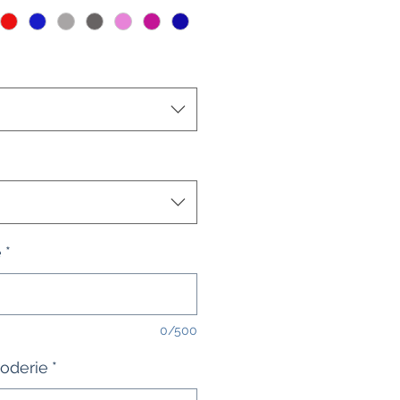
e
*
0/500
roderie
*