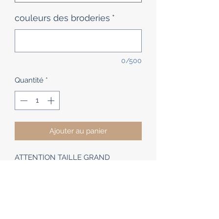
couleurs des broderies
*
0/500
Quantité
*
Ajouter au panier
ATTENTION TAILLE GRAND
Sweat Fleur de lys Ste Thérèse.
Ce sweat de très belle qualité est
proposé avec ou sans capuche très
épais