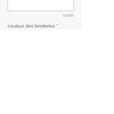
0/500
couleur des broderies
*
0/500
Quantité
*
article réalisé en 2 semaines environ
Précommander
Pochette en coton, pour 5 objets, par
exemple.