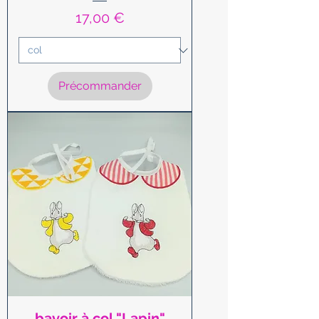
Prix
17,00 €
Précommander
bavoir à col "Lapin"