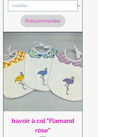
Précommander
bavoir à col "Flamand
rose"