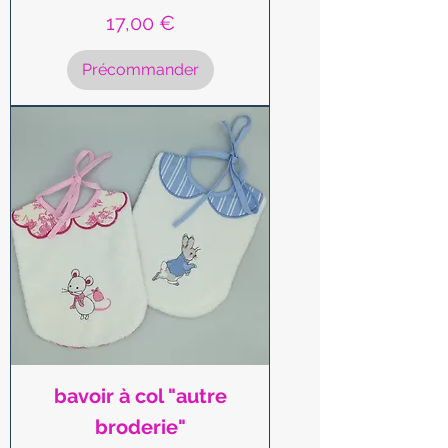
Prix
17,00 €
Précommander
bavoir à col "autre
broderie"