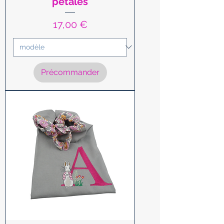
pétales
Prix
17,00 €
Précommander