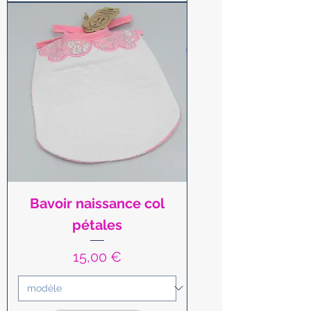
Bavoir naissance col
pétales
Prix
15,00 €