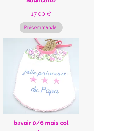
"Souricette"
Prix
17,00 €
Précommander
bavoir 0/6 mois col