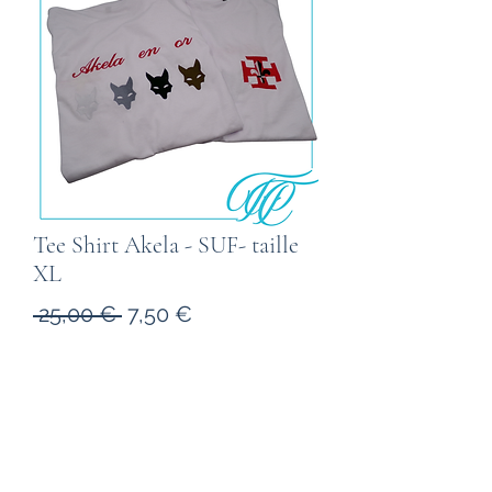
Tee Shirt Akela - SUF- taille
XL
Prix
Prix
 25,00 € 
7,50 €
original
promotionnel
Quantité
*
Ajouter au panier