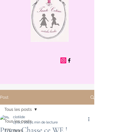
Post
Tous les posts
clotilde
Tous les posts
13 oct. 2023
1 min de lecture
Promo Chasse ce WE !
T²C news