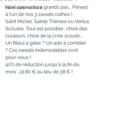
Noël approche à grands pas... Pensez 
Votre communauté
à l'un de nos 3 sweats cathos ! 
Saint Michel, Sainte Thérèse ou Vertus 
Scoutes. Tout est possible : choix des 
couleurs, choix de la croix scoute...
Un filleul à gâter ? Un ado à combler 
? Ces sweats indémodables sont 
pour vous ! 
40% de réduction jusqu'à la fin du 
mois : 22.80 € au lieu de 38 € !