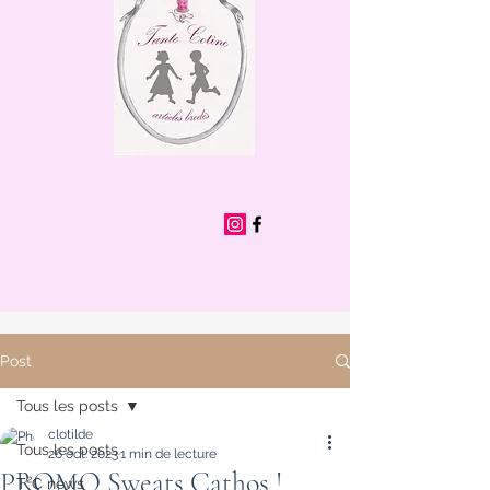
Post
Tous les posts
clotilde
Tous les posts
26 oct. 2023
1 min de lecture
PROMO Sweats Cathos !
T²C news