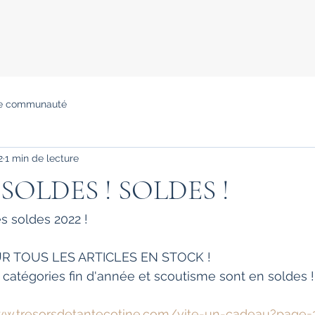
re communauté
2
1 min de lecture
 SOLDES ! SOLDES !
es soldes 2022 !
SUR TOUS LES ARTICLES EN STOCK ! 
 catégories fin d'année et scoutisme sont en soldes !!
ww.tresorsdetantecotine.com/vite-un-cadeau?page=