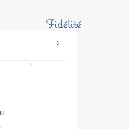
Fidélité
!! 
2