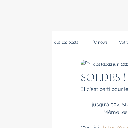
Tous les posts
T²C news
Vot
clotilde
22 juin 202
SOLDES !
Et c'est parti pour l
	jusqu'à 50% 
		Même les
C'est ici ! 
https://w