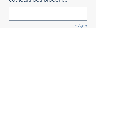
0/500
Quantité
*
réalisation sous 3 semaines environ
Précommander
5 serviettes brodées, fermeture
pressions
Les règles de la table
Les serviettes sont en coton 45 cm
sur 45 cm
Couleurs de serviettes : marine,