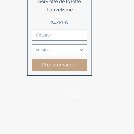
Aperçu rapide
Serviette de toilette
Louvetisme
Prix
24,00 €
Couleur
version
Précommander
0663302362