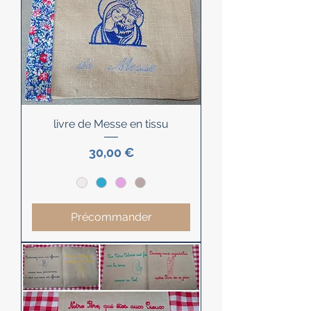
livre de Messe en tissu
Prix
30,00 €
Précommander