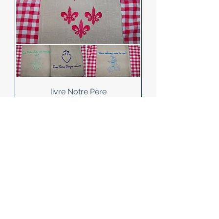
livre Notre Père
Prix
50,00 €
Précommander