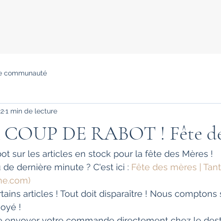
re communauté
22
1 min de lecture
COUP DE RABOT ! Fête de
t sur les articles en stock pour la fête des Mères ! 
de dernière minute ? C'est ici : 
Fête des mères | Tant
ine.com)
ains articles ! Tout doit disparaître ! Nous comptons 
voyé ! 
ire envoyer votre commande directement chez le dest