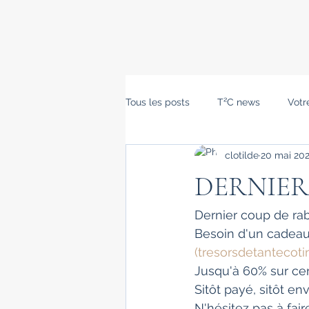
Tous les posts
T²C news
Vot
clotilde
20 mai 20
DERNIER 
Dernier coup de rabo
Besoin d'un cadeau 
(tresorsdetantecot
Jusqu'à 60% sur cert
Sitôt payé, sitôt en
N'hésitez pas à fa