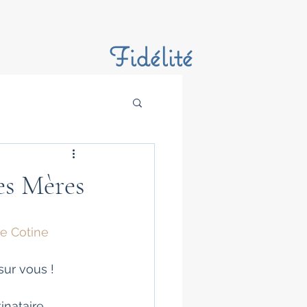
Fidélité
s Mères
e Cotine 
sur vous ! 
inataire