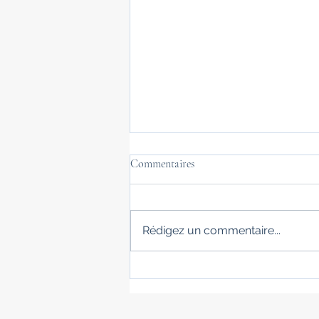
Commentaires
FETE DES MERES
Rédigez un commentaire...