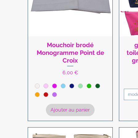
Mouchoir brodé
g
Aperçu rapide
Monogramme Point de
toil
Croix
g
Prix
6,00 €
mod
Ajouter au panier