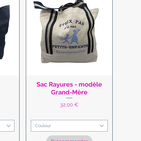
Sac Rayures - modèle
Aperçu rapide
Grand-Mère
Prix
32,00 €
Couleur