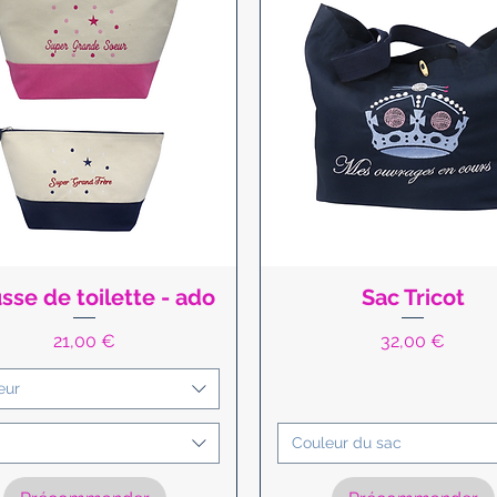
sse de toilette - ado
Sac Tricot
Aperçu rapide
Aperçu rapide
Prix
Prix
21,00 €
32,00 €
eur
Couleur du sac