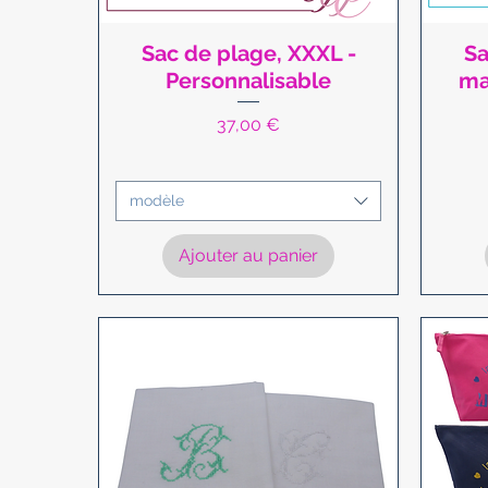
Sac de plage, XXXL -
Sa
Aperçu rapide
Personnalisable
ma
Prix
37,00 €
modèle
Ajouter au panier