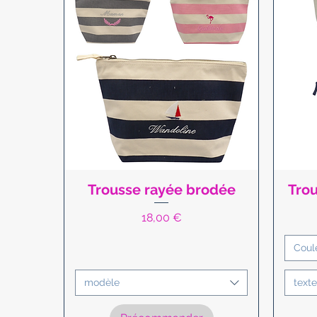
Trousse rayée brodée
Trou
Aperçu rapide
Prix
18,00 €
Coul
modèle
texte