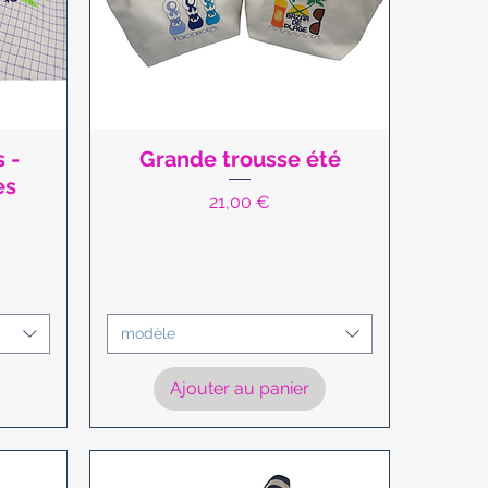
 -
Grande trousse été
Aperçu rapide
es
Prix
21,00 €
modèle
Ajouter au panier