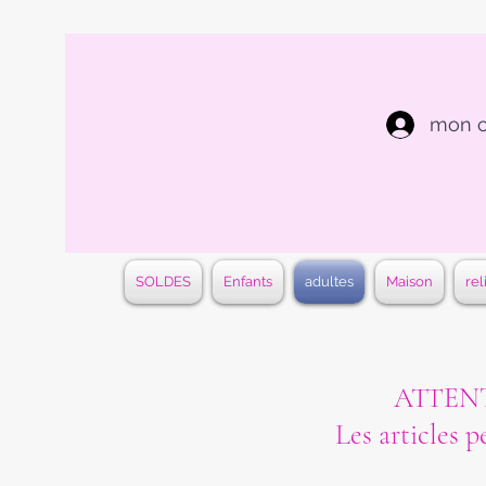
mon 
SOLDES
Enfants
adultes
Maison
rel
ATTENTI
Les articles p