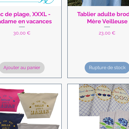
c de plage, XXXL -
Tablier adulte brod
Aperçu rapide
Aperçu rapide
dame en vacances
Mère Veilleuse
Prix
Prix
30,00 €
23,00 €
Ajouter au panier
Rupture de stock