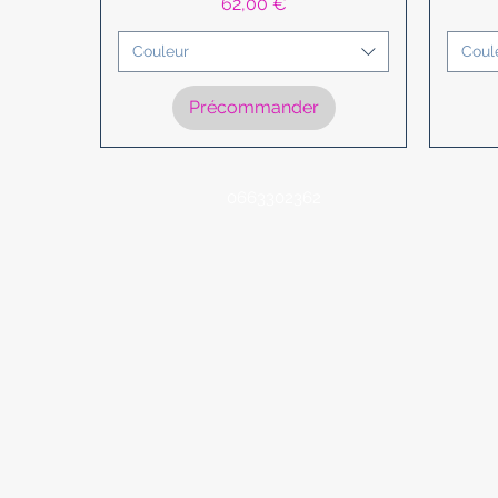
Prix
62,00 €
Couleur
Coul
Précommander
0663302362