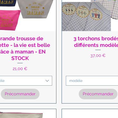
rande trousse de
3 torchons brodés
Aperçu rapide
Aperçu rapide
ette - la vie est belle
différents modèl
râce à maman - EN
Prix
37,00 €
STOCK
Prix
21,00 €
èle
modèle
Précommander
Précommander