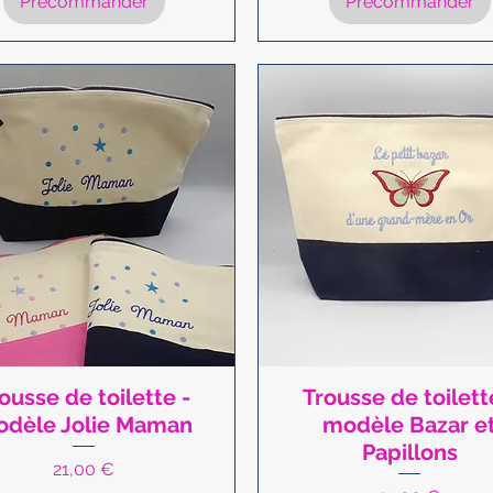
Précommander
Précommander
ousse de toilette -
Trousse de toilett
Aperçu rapide
Aperçu rapide
dèle Jolie Maman
modèle Bazar e
Papillons
Prix
21,00 €