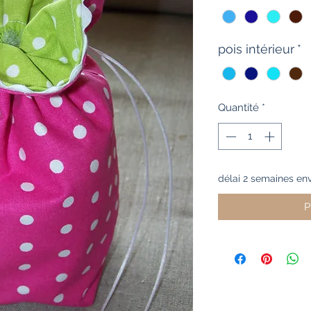
pois intérieur
*
Quantité
*
délai 2 semaines env
P