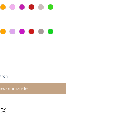
iron
récommander