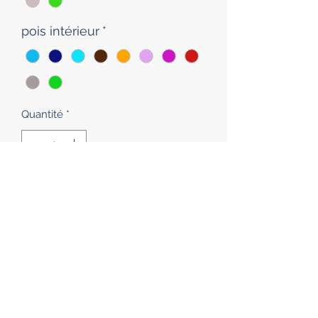
pois intérieur
*
Quantité
*
délai 2 semaines environ
Précommander
Ensemble de 10 lingettes et d'une
trousse fermable.
La trousse fermable vous permet de
transporter partout vos lingettes
Dans la salle de bain, elle se déplie et