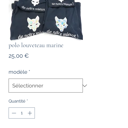
polo louveteau marine
Prix
25,00 €
modèle
*
Quantité
*
réalisation 1ere quinzaine du mois