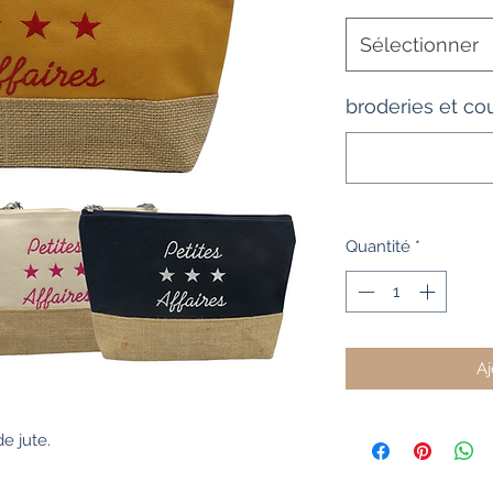
Sélectionner
broderies et co
Quantité
*
Aj
de jute.