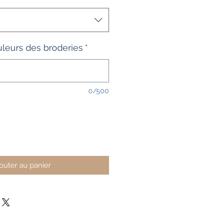
uleurs des broderies
*
0/500
outer au panier